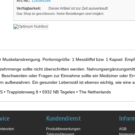
Art.-Nr.:
118360286
Verfügbarkeit:
Dieser Artikel ist zur Zeit ausverkauft
Das Shop ist geschlossen. Keine Bestellungen sind möglich.
er Muskelanstrengung. Portionsgröße: 1 Messlöffel bzw. 1 Kapsel. Empf
ehrmenge sollte nicht überschritten werden. Nahrungsergänzungsmittel
 Beschwerden oder Fragen zur Einnahme sollte ein Mediziner oder Ern
ern aufbewahren. Ein gesunder Lebensstil ist ebenso wichtig, wie ein
S • Trappistenweg 8 • 5932 NB Tegelen • The Netherlands
vice
Kundendienst
Infor
ntworten
Produktbewertungen
AGB
Zahlung/Versand
Impress