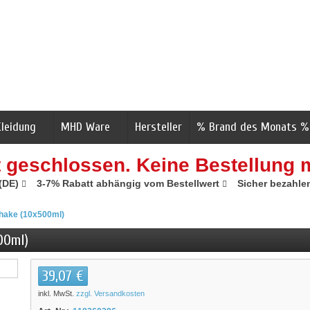
Kleidung
MHD Ware
Hersteller
% Brand des Monats %
t geschlossen. Keine Bestellung 
 (DE)
3-7% Rabatt abhängig vom Bestellwert
Sicher bezahle
Shake (10x500ml)
00ml)
39,07 €
inkl. MwSt.
zzgl. Versandkosten