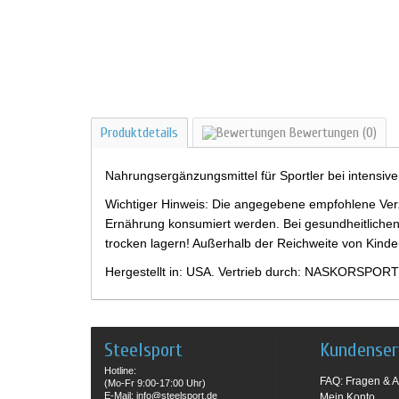
Produktdetails
Bewertungen
(0)
Nahrungsergänzungsmittel für Sportler bei intensiv
Wichtiger Hinweis: Die angegebene empfohlene Verz
Ernährung konsumiert werden. Bei gesundheitlichen
trocken lagern! Außerhalb der Reichweite von Kind
Hergestellt in: USA. Vertrieb durch: NASKORSPORT
Steelsport
Kundenser
Hotline:
FAQ: Fragen & A
(Mo-Fr 9:00-17:00 Uhr)
E-Mail: info@steelsport.de
Mein Konto