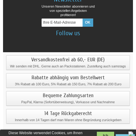
Unseren Newsletter abonnieren und
von speziellen Angeboten
profitieren!
Follow us
Versandkostenfrei ab 60,- EUR (DE)
Wir senden mit DHL. Gerne auch an Packstationen. Zustellung auch samstags
Rabatte abhängig vom Bestellwert
3% Rabatt ab 100 Euro, 5% Rabatt ab 150 Euro, 7% Rabatt ab 200 Euro
Bequeme Zahlungsarten
PayPal, Klarna (Sofortüberweisung), Vorkasse und Nachnahme
14 Tage Rückgaberecht
Innerhalb von 14 Tagen darf man Waren ohne Begründung zurückgeben
Diese Website verwendet Cookies, um Ihnen
Ich