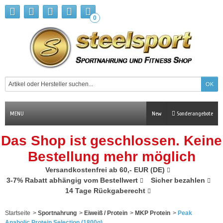
0
MENU
New
Sonderangebote
Das Shop ist geschlossen. Keine
Bestellung mehr möglich
Versandkostenfrei ab 60,- EUR (DE)
3-7% Rabatt abhängig vom Bestellwert
Sicher bezahlen
14 Tage Rückgaberecht
Startseite
>
Sportnahrung
>
Eiweiß / Protein
>
MKP Protein
>
Peak
Anabolic Protein Selection (1800g)