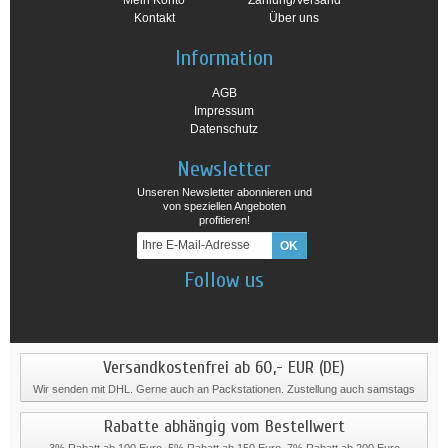
Mein Konto
Zahlung/Versand
Kontakt
Über uns
Information
AGB
Impressum
Datenschutz
Newsletter
Unseren Newsletter abonnieren und
von speziellen Angeboten
profitieren!
Follow us
Versandkostenfrei ab 60,- EUR (DE)
Wir senden mit DHL. Gerne auch an Packstationen. Zustellung auch samstags
Rabatte abhängig vom Bestellwert