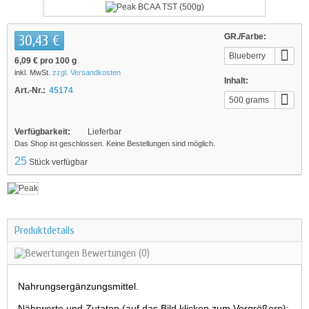
30,43 €
GR./Farbe:
Blueberry
6,09 €
pro 100 g
inkl. MwSt.
zzgl. Versandkosten
Inhalt:
Art.-Nr.:
45174
500 grams
Verfügbarkeit:
Lieferbar
Das Shop ist geschlossen. Keine Bestellungen sind möglich.
25
Stück verfügbar
Produktdetails
Bewertungen
(0)
Nahrungsergänzungsmittel.
Nährwerte und Zutaten (auf das Bild klicken zum Vergrößern):