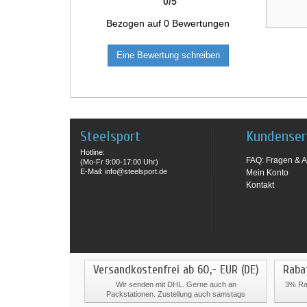
0
/
5
Bezogen auf
0
Bewertungen
Eine Bewertung schreiben
Steelsport
Kundenser
Hotline:
FAQ: Fragen & A
(Mo-Fr 9:00-17:00 Uhr)
E-Mail: info@steelsport.de
Mein Konto
Kontakt
Versandkostenfrei ab 60,- EUR (DE)
Raba
Wir senden mit DHL. Gerne auch an
3% Rab
Packstationen. Zustellung auch samstags