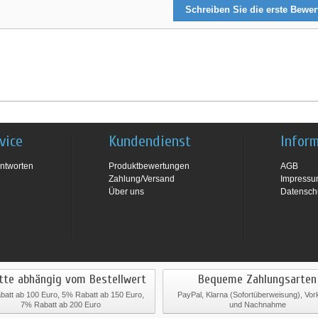
Schreiben Sie die erste Bewe
vice
Kundendienst
Infor
ntworten
Produktbewertungen
AGB
Zahlung/Versand
Impress
Über uns
Datensch
tte abhängig vom Bestellwert
Bequeme Zahlungsarten
att ab 100 Euro, 5% Rabatt ab 150 Euro,
PayPal, Klarna (Sofortüberweisung), Vo
7% Rabatt ab 200 Euro
und Nachnahme