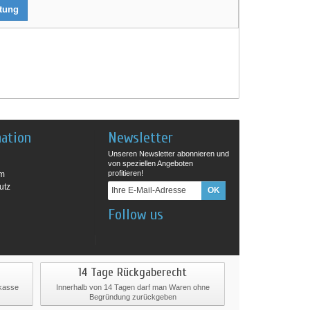
rtung
mation
Newsletter
Unseren Newsletter abonnieren und
von speziellen Angeboten
profitieren!
um
utz
Follow us
14 Tage Rückgaberecht
rkasse
Innerhalb von 14 Tagen darf man Waren ohne
Begründung zurückgeben