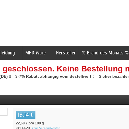
Kleidung
MHD Ware
Hersteller
% Brand des Monats %
t geschlossen. Keine Bestellung 
 (DE)
3-7% Rabatt abhängig vom Bestellwert
Sicher bezahle
18,14 €
22,68 €
pro 100 g
inkl. MwSt.
zzgl. Versandkosten