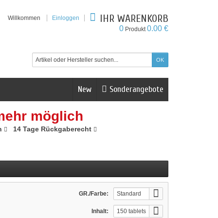
IHR WARENKORB
Willkommen
Einloggen
0
0.00 €
Produkt
New
Sonderangebote
mehr möglich
n
14 Tage Rückgaberecht
GR./Farbe:
Standard
Inhalt:
150 tablets