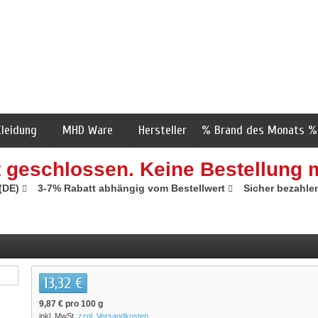
Kleidung
MHD Ware
Hersteller
% Brand des Monats %
t geschlossen. Keine Bestellung 
 (DE)
3-7% Rabatt abhängig vom Bestellwert
Sicher bezahle
13,32 €
9,87 €
pro 100 g
inkl. MwSt.
zzgl. Versandkosten