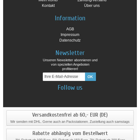
Mein Konto
Zahlung/Versand
Kontakt
Über uns
Information
AGB
Impressum
Datenschutz
Newsletter
Unseren Newsletter abonnieren und
von speziellen Angeboten
profitieren!
Follow us
Versandkostenfrei ab 60,- EUR (DE)
Wir senden mit DHL. Gerne auch an Packstationen. Zustellung auch samstags
Rabatte abhängig vom Bestellwert