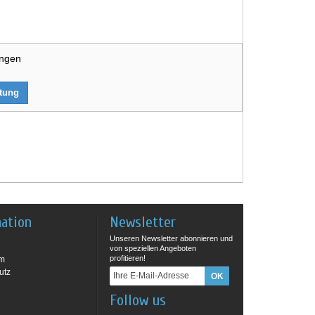
ungen
rtung
mation
Newsletter
Unseren Newsletter abonnieren und
von speziellen Angeboten
profitieren!
um
utz
Follow us