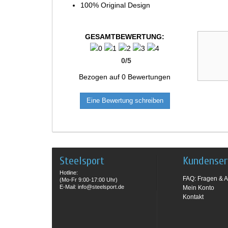
100% Original Design
GESAMTBEWERTUNG:
0
/
5
Bezogen auf
0
Bewertungen
Eine Bewertung schreiben
Steelsport
Kundenser
Hotline:
FAQ: Fragen & A
(Mo-Fr 9:00-17:00 Uhr)
E-Mail: info@steelsport.de
Mein Konto
Kontakt