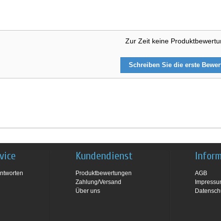
Zur Zeit keine Produktbewert
Schreiben Sie die erste Bewe
vice
Kundendienst
Infor
ntworten
Produktbewertungen
AGB
Zahlung/Versand
Impress
Über uns
Datensch