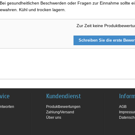
i gesundheitlichen Beschwerden oder Fragen zur Einnahme sollte ein
ewahren. Kühl und trocken lagern.
Zur Zeit keine Produktbewert
Schreiben Sie die erste Bewe
vice
Kundendienst
Infor
ntworten
Produktbewertungen
AGB
Zahlung/Versand
Impress
Über uns
Datensch