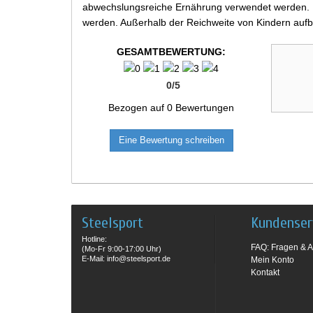
abwechslungsreiche Ernährung verwendet werden. Be
werden. Außerhalb der Reichweite von Kindern aufb
GESAMTBEWERTUNG:
0
/
5
Bezogen auf
0
Bewertungen
Eine Bewertung schreiben
Steelsport
Kundenser
Hotline:
FAQ: Fragen & A
(Mo-Fr 9:00-17:00 Uhr)
E-Mail: info@steelsport.de
Mein Konto
Kontakt