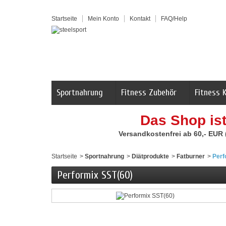
Startseite
Mein Konto
Kontakt
FAQ/Help
Sportnahrung
Fitness Zubehör
Fitness 
Das Shop is
Versandkostenfrei ab 60,- EUR
Startseite
>
Sportnahrung
>
Diätprodukte
>
Fatburner
>
Perf
Performix SST(60)