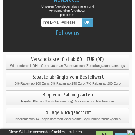
Unseren Newsletter abonnieren und
von speziellen Angeboten
profitieren!
Follow us
Versandkostenfrei ab 60,- EUR (DE)
Wir senden mit DHL. Gerne auch an Packstationen. Zustellung auch samstags
Rabatte abhängig vom Bestellwert
3% Rabatt ab 100 Euro, 5% Rabatt ab 150 Euro, 7% Rabatt ab 200 Euro
Bequeme Zahlungsarten
PayPal, Klarna (Sofortüberweisung), Vorkasse und Nachnahme
14 Tage Rückgaberecht
Innerhalb von 14 Tagen darf man Waren ohne Begründung zurückgeben
Diese Website verwendet Cookies, um Ihnen
Ich