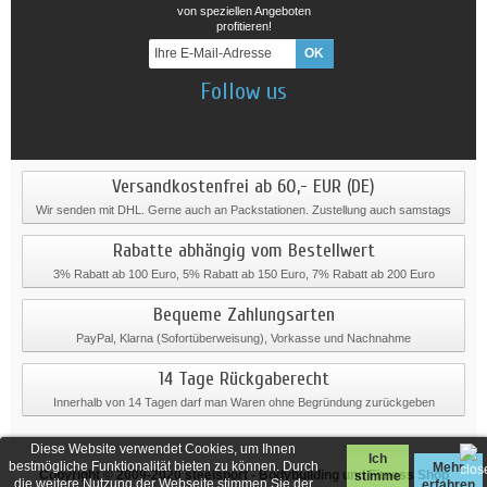
von speziellen Angeboten
profitieren!
Follow us
Versandkostenfrei ab 60,- EUR (DE)
Wir senden mit DHL. Gerne auch an Packstationen. Zustellung auch samstags
Rabatte abhängig vom Bestellwert
3% Rabatt ab 100 Euro, 5% Rabatt ab 150 Euro, 7% Rabatt ab 200 Euro
Bequeme Zahlungsarten
PayPal, Klarna (Sofortüberweisung), Vorkasse und Nachnahme
14 Tage Rückgaberecht
Innerhalb von 14 Tagen darf man Waren ohne Begründung zurückgeben
Diese Website verwendet Cookies, um Ihnen
Ich
bestmögliche Funktionalität bieten zu können. Durch
Mehr
Copyright © 2009-2020
steelsport
- Bodybuilding und Fitness Shop
stimme
die weitere Nutzung der Webseite stimmen Sie der
erfahren