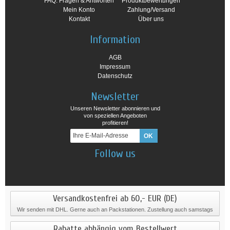
FAQ: Fragen & Antworten
Produktbewertungen
Mein Konto
Zahlung/Versand
Kontakt
Über uns
Information
AGB
Impressum
Datenschutz
Newsletter
Unseren Newsletter abonnieren und
von speziellen Angeboten
profitieren!
Follow us
Versandkostenfrei ab 60,- EUR (DE)
Wir senden mit DHL. Gerne auch an Packstationen. Zustellung auch samstags
Rabatte abhängig vom Bestellwert