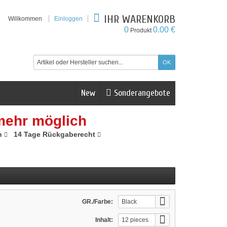
IHR WARENKORB
Willkommen
Einloggen
0
0.00 €
Produkt
New
Sonderangebote
mehr möglich
n
14 Tage Rückgaberecht
GR./Farbe:
Black
Currant
Inhalt:
12 pieces