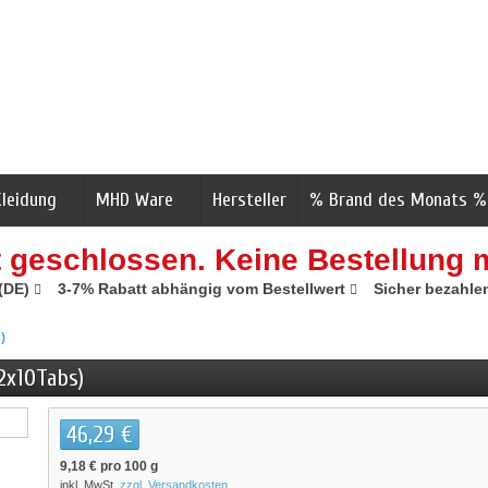
Kleidung
MHD Ware
Hersteller
% Brand des Monats %
t geschlossen. Keine Bestellung 
 (DE)
3-7% Rabatt abhängig vom Bestellwert
Sicher bezahle
)
2x10Tabs)
46,29 €
9,18 €
pro 100 g
inkl. MwSt.
zzgl. Versandkosten