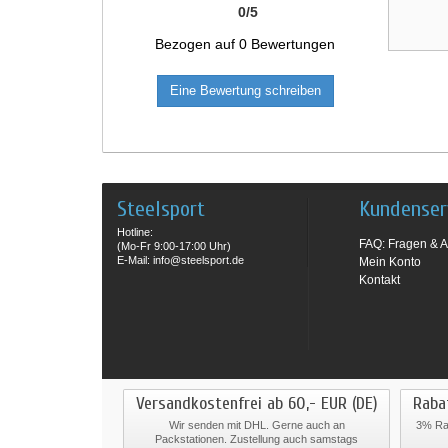
0
/
5
Bezogen auf
0
Bewertungen
Eine Bewertung schreiben
Steelsport
Kundenser
Hotline:
FAQ: Fragen & A
(Mo-Fr 9:00-17:00 Uhr)
E-Mail: info@steelsport.de
Mein Konto
Kontakt
Versandkostenfrei ab 60,- EUR (DE)
Raba
Wir senden mit DHL. Gerne auch an
3% Rab
Packstationen. Zustellung auch samstags