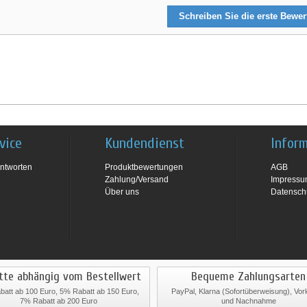
Schreiben Sie die erste Bewe
vice
Kundendienst
Infor
ntworten
Produktbewertungen
AGB
Zahlung/Versand
Impress
Über uns
Datensch
tte abhängig vom Bestellwert
Bequeme Zahlungsarten
att ab 100 Euro, 5% Rabatt ab 150 Euro,
PayPal, Klarna (Sofortüberweisung), Vo
7% Rabatt ab 200 Euro
und Nachnahme