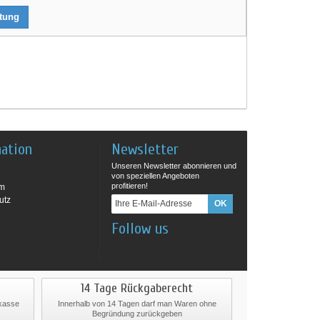
rtung
mation
Newsletter
Unseren Newsletter abonnieren und
von speziellen Angeboten
profitieren!
um
utz
Follow us
14 Tage Rückgaberecht
rkasse
Innerhalb von 14 Tagen darf man Waren ohne
Begründung zurückgeben