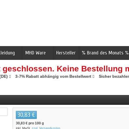
Kleidung
MHD Ware
Hersteller
% Brand des Monats %
t geschlossen. Keine Bestellung 
 (DE)
3-7% Rabatt abhängig vom Bestellwert
Sicher bezahle
30,83 €
30,83 €
pro 100 g
inkl. MwSt.
zzgl. Versandkosten