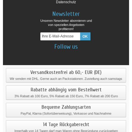
Datenschutz
Newsletter
Unseren Newsletter abonnieren und
von speziellen Angeboten
profitieren!
Follow us
Versandkostenfrei ab 60,- EUR (DE)
Wir senden mit DHL. Gerne auch an Packstationen. Zustellung auch samstags
Rabatte abhängig vom Bestellwert
3% Rabatt ab 100 Euro, 5% Rabatt ab 150 Euro, 7% Rabatt ab 200 Euro
Bequeme Zahlungsarten
PayPal, Klarna (Sofortüberweisung), Vorkasse und Nachnahme
14 Tage Rückgaberecht
Innerhalb von 14 Tagen darf man Waren ohne Begründung zurückgeben