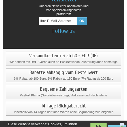
Unseren Newsletter abonnieren und
von speziellen Angeboten
profitieren!
Follow us
Versandkostenfrei ab 60,- EUR (DE)
Wir senden mit DHL. Gerne auch an Packstationen. Zustellung auch samstags
Rabatte abhängig vom Bestellwert
3% Rabatt ab 100 Euro, 5% Rabatt ab 150 Euro, 7% Rabatt ab 200 Euro
Bequeme Zahlungsarten
PayPal, Klarna (Sofortüberweisung), Vorkasse und Nachnahme
14 Tage Rückgaberecht
Innerhalb von 14 Tagen darf man Waren ohne Begründung zurückgeben
Diese Website verwendet Cookies, um Ihnen
Ich