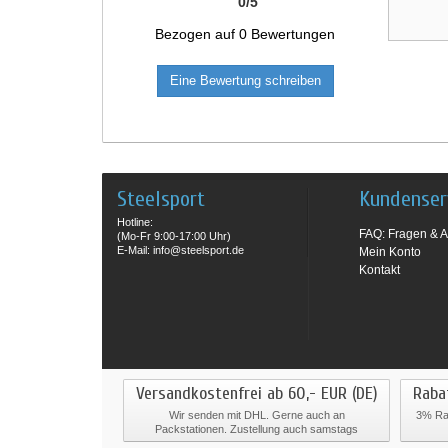
0
/
5
Bezogen auf
0
Bewertungen
Eine Bewertung schreiben
Steelsport
Kundenser
Hotline:
FAQ: Fragen & A
(Mo-Fr 9:00-17:00 Uhr)
E-Mail: info@steelsport.de
Mein Konto
Kontakt
Versandkostenfrei ab 60,- EUR (DE)
Raba
Wir senden mit DHL. Gerne auch an
3% Rab
Packstationen. Zustellung auch samstags