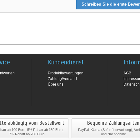
Schreiben Sie die erste Bewe
vice
Kundendienst
Infor
ntworten
Produktbewertungen
AGB
Zahlung/Versand
Impress
Über uns
Datensch
tte abhängig vom Bestellwert
Bequeme Zahlungsarten
att ab 100 Euro, 5% Rabatt ab 150 Euro,
PayPal, Klarna (Sofortüberweisung), Vo
7% Rabatt ab 200 Euro
und Nachnahme