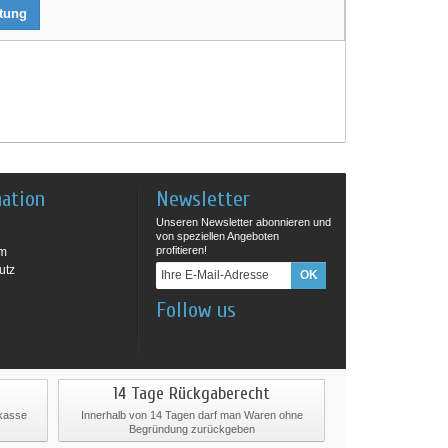
rtung
mation
Newsletter
Unseren Newsletter abonnieren und
von speziellen Angeboten
profitieren!
um
utz
Follow us
14 Tage Rückgaberecht
rkasse
Innerhalb von 14 Tagen darf man Waren ohne
Begründung zurückgeben