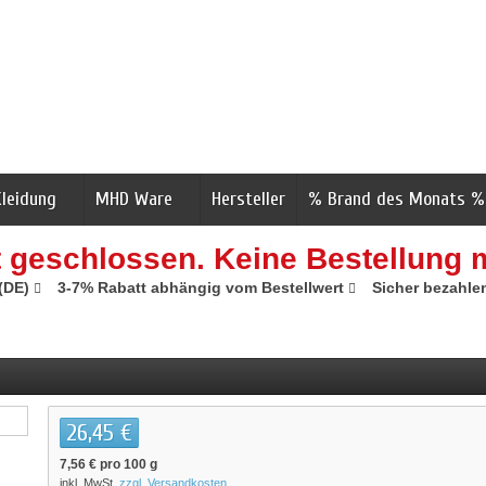
Kleidung
MHD Ware
Hersteller
% Brand des Monats %
t geschlossen. Keine Bestellung 
 (DE)
3-7% Rabatt abhängig vom Bestellwert
Sicher bezahle
26,45 €
7,56 €
pro 100 g
inkl. MwSt.
zzgl. Versandkosten