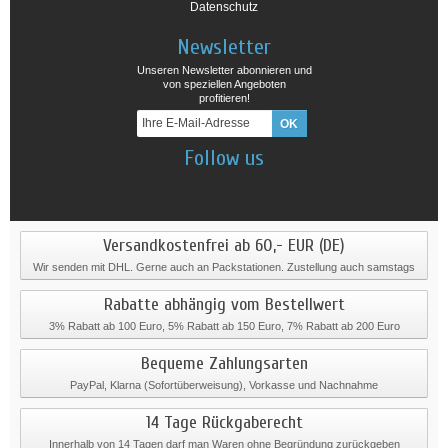
Datenschutz
Newsletter
Unseren Newsletter abonnieren und
von speziellen Angeboten
profitieren!
Follow us
Versandkostenfrei ab 60,- EUR (DE)
Wir senden mit DHL. Gerne auch an Packstationen. Zustellung auch samstags
Rabatte abhängig vom Bestellwert
3% Rabatt ab 100 Euro, 5% Rabatt ab 150 Euro, 7% Rabatt ab 200 Euro
Bequeme Zahlungsarten
PayPal, Klarna (Sofortüberweisung), Vorkasse und Nachnahme
14 Tage Rückgaberecht
Innerhalb von 14 Tagen darf man Waren ohne Begründung zurückgeben