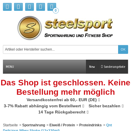
0
MENU
New
Sonderangebote
Das Shop ist geschlossen. Keine
Bestellung mehr möglich
Versandkostenfrei ab 60,- EUR (DE)
3-7% Rabatt abhängig vom Bestellwert
Sicher bezahlen
14 Tage Rückgaberecht
Startseite
>
Sportnahrung
>
Eiweiß / Protein
>
Proteindrinks
>
Qnt
Delicious Whey Shake (12x330ml)