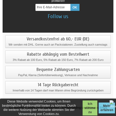
profitieren!
Follow us
Versandkostenfrei ab 60,- EUR (DE)
Wir senden mit DHL. Gerne auch an Packstationen. Zustellung auch samstags
Rabatte abhängig vom Bestellwert
3% Rabatt ab 100 Euro, 5% Rabatt ab 150 Euro, 7% Rabatt ab 200 Euro
Bequeme Zahlungsarten
PayPal, Klarna (Sofortüberweisung), Vorkasse und Nachnahme
14 Tage Rückgaberecht
Innerhalb von 14 Tagen darf man Waren ohne Begründung zurückgeben
Diese Website verwendet Cookies, um Ihnen
Ich
bestmögliche Funktionalität bieten zu können. Durch
Mehr
Copyright © 2009-2020
steelsport
- Bodybuilding und Fitness Shop
stimme
die weitere Nutzung der Webseite stimmen Sie der
erfahren
zu
Verwendung von Cookies zu.