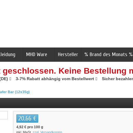
Kleidung
MHD Ware
Hersteller
% Brand des Monats %
t geschlossen. Keine Bestellung 
 (DE)
3-7% Rabatt abhängig vom Bestellwert
Sicher bezahle
afer Bar (12x35g)
20,66 €
4,92 €
pro 100 g
inkl. MwSt.
zzgl. Versandkosten