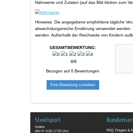
Nährwerte und Zutaten (auf das Bild klicken zum Ve
Hinweise: Die angegebene empfohlene tägliche Verz
abwechslungsreiche Ernährung verwendet werden. Be
werden. Außerhalb der Reichweite von Kindern aufb
GESAMTBEWERTUNG:
0
/
5
Bezogen auf
0
Bewertungen
Eine Bewertung schreiben
Steelsport
Kundenser
Hotline:
FAQ: Fragen & A
(Mo-Fr 9:00-17:00 Uhr)