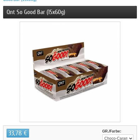
Qnt So Good Bar (15x60g)
33,78 €
GR./Farbe: