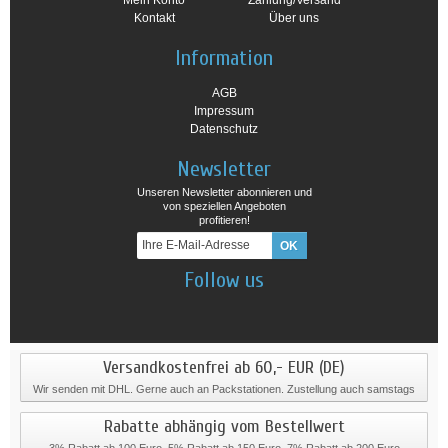
Mein Konto
Zahlung/Versand
Kontakt
Über uns
Information
AGB
Impressum
Datenschutz
Newsletter
Unseren Newsletter abonnieren und
von speziellen Angeboten
profitieren!
Follow us
Versandkostenfrei ab 60,- EUR (DE)
Wir senden mit DHL. Gerne auch an Packstationen. Zustellung auch samstags
Rabatte abhängig vom Bestellwert