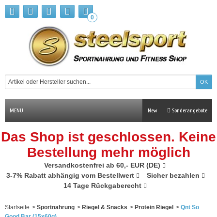
0
MENU
New
Sonderangebote
Das Shop ist geschlossen. Keine
Bestellung mehr möglich
Versandkostenfrei ab 60,- EUR (DE)
3-7% Rabatt abhängig vom Bestellwert
Sicher bezahlen
14 Tage Rückgaberecht
Startseite
>
Sportnahrung
>
Riegel & Snacks
>
Protein Riegel
>
Qnt So
Good Bar (15x60g)