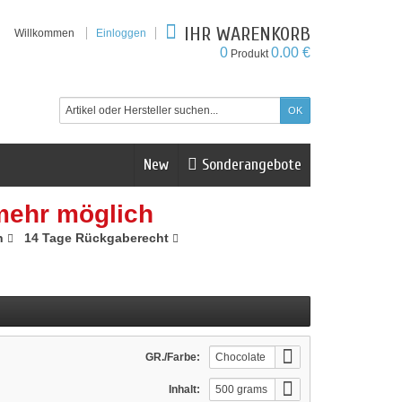
IHR WARENKORB
Willkommen
Einloggen
0
0.00 €
Produkt
New
Sonderangebote
mehr möglich
n
14 Tage Rückgaberecht
GR./Farbe:
Chocolate
Muffin
Inhalt:
500 grams