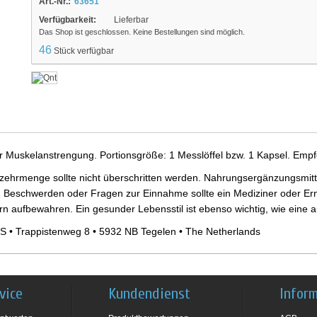
Art.-Nr.:
63651
Verfügbarkeit:
Lieferbar
Das Shop ist geschlossen. Keine Bestellungen sind möglich.
46
Stück verfügbar
er Muskelanstrengung. Portionsgröße: 1 Messlöffel bzw. 1 Kapsel. Empf
ehrmenge sollte nicht überschritten werden. Nahrungsergänzungsmittel
 Beschwerden oder Fragen zur Einnahme sollte ein Mediziner oder Ern
ern aufbewahren. Ein gesunder Lebensstil ist ebenso wichtig, wie ein
S • Trappistenweg 8 • 5932 NB Tegelen • The Netherlands
vice
Kundendienst
Infor