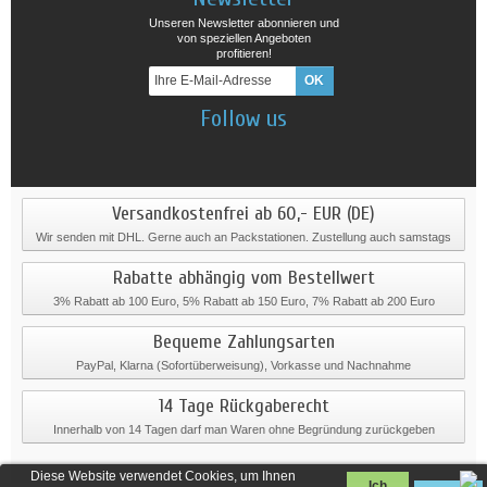
Unseren Newsletter abonnieren und
von speziellen Angeboten
profitieren!
Follow us
Versandkostenfrei ab 60,- EUR (DE)
Wir senden mit DHL. Gerne auch an Packstationen. Zustellung auch samstags
Rabatte abhängig vom Bestellwert
3% Rabatt ab 100 Euro, 5% Rabatt ab 150 Euro, 7% Rabatt ab 200 Euro
Bequeme Zahlungsarten
PayPal, Klarna (Sofortüberweisung), Vorkasse und Nachnahme
14 Tage Rückgaberecht
Innerhalb von 14 Tagen darf man Waren ohne Begründung zurückgeben
Diese Website verwendet Cookies, um Ihnen
Ich