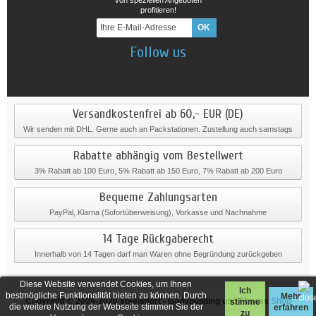
profitieren!
Follow us
Versandkostenfrei ab 60,- EUR (DE)
Wir senden mit DHL. Gerne auch an Packstationen. Zustellung auch samstags
Rabatte abhängig vom Bestellwert
3% Rabatt ab 100 Euro, 5% Rabatt ab 150 Euro, 7% Rabatt ab 200 Euro
Bequeme Zahlungsarten
PayPal, Klarna (Sofortüberweisung), Vorkasse und Nachnahme
14 Tage Rückgaberecht
Innerhalb von 14 Tagen darf man Waren ohne Begründung zurückgeben
Diese Website verwendet Cookies, um Ihnen
Ich
bestmögliche Funktionalität bieten zu können. Durch
Mehr
Copyright © 2009-2020
steelsport
- Bodybuilding und Fitness Shop
stimme
die weitere Nutzung der Webseite stimmen Sie der
erfahren
zu