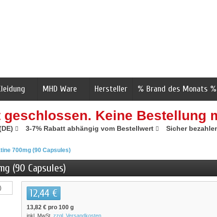
Kleidung
MHD Ware
Hersteller
% Brand des Monats %
t geschlossen. Keine Bestellung 
 (DE)
3-7% Rabatt abhängig vom Bestellwert
Sicher bezahle
atine 700mg (90 Capsules)
mg (90 Capsules)
12,44 €
13,82 €
pro 100 g
inkl. MwSt.
zzgl. Versandkosten