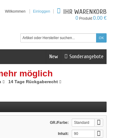
IHR WARENKORB
Willkommen
Einloggen
0
0.00 €
Produkt
New
Sonderangebote
mehr möglich
n
14 Tage Rückgaberecht
GR./Farbe:
Standard
Inhalt:
90