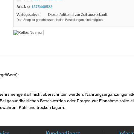
Art.-Nr.:
1375440522
Verfügbarkeit:
Dieser Artikel ist zur Zeit ausverkauft
Das Shop ist geschlossen. Keine Bestellungen sind möglich.
rgrößern):
ehrsmenge darf nicht überschritten werden. Nahrungsergänzungsmittel
i gesundheitlichen Beschwerden oder Fragen zur Einnahme sollte ein
ewahren. Kühl und trocken lagern.
vice
Kundendienst
Infor