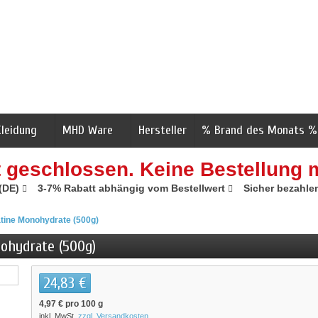
Kleidung
MHD Ware
Hersteller
% Brand des Monats %
t geschlossen. Keine Bestellung 
 (DE)
3-7% Rabatt abhängig vom Bestellwert
Sicher bezahle
atine Monohydrate (500g)
nohydrate (500g)
24,83 €
4,97 €
pro 100 g
inkl. MwSt.
zzgl. Versandkosten