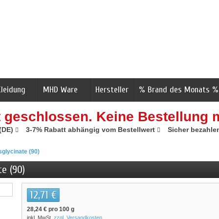
Kleidung
MHD Ware
Hersteller
% Brand des Monats %
t geschlossen. Keine Bestellung 
 (DE)
3-7% Rabatt abhängig vom Bestellwert
Sicher bezahle
glycinate (90)
e (90)
12,71 €
28,24 €
pro 100 g
inkl. MwSt.
zzgl. Versandkosten