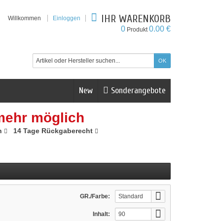
IHR WARENKORB
Willkommen
Einloggen
0
0.00 €
Produkt
New
Sonderangebote
mehr möglich
n
14 Tage Rückgaberecht
GR./Farbe:
Standard
Inhalt:
90