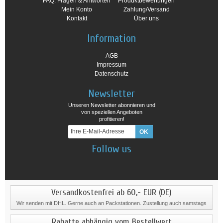
FAQ: Fragen & Antworten
Produktbewertungen
Mein Konto
Zahlung/Versand
Kontakt
Über uns
Information
AGB
Impressum
Datenschutz
Newsletter
Unseren Newsletter abonnieren und
von speziellen Angeboten
profitieren!
Follow us
Versandkostenfrei ab 60,- EUR (DE)
Wir senden mit DHL. Gerne auch an Packstationen. Zustellung auch samstags
Rabatte abhängig vom Bestellwert