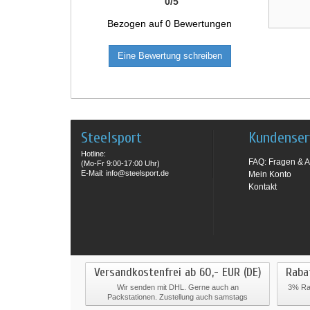
0
/
5
Bezogen auf
0
Bewertungen
Eine Bewertung schreiben
Steelsport
Kundenser
Hotline:
FAQ: Fragen & A
(Mo-Fr 9:00-17:00 Uhr)
E-Mail: info@steelsport.de
Mein Konto
Kontakt
Versandkostenfrei ab 60,- EUR (DE)
Raba
Wir senden mit DHL. Gerne auch an
3% Rab
Packstationen. Zustellung auch samstags