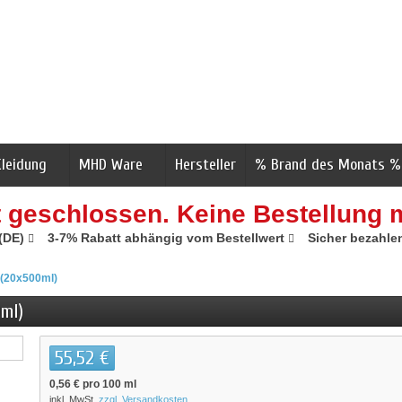
Kleidung
MHD Ware
Hersteller
% Brand des Monats %
t geschlossen. Keine Bestellung 
 (DE)
3-7% Rabatt abhängig vom Bestellwert
Sicher bezahle
 (20x500ml)
ml)
55,52 €
0,56 €
pro 100 ml
inkl. MwSt.
zzgl. Versandkosten