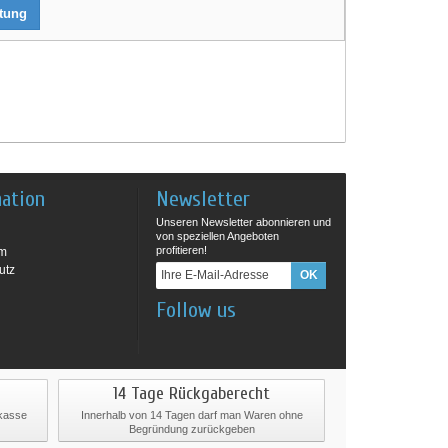
rtung
mation
Newsletter
Unseren Newsletter abonnieren und
von speziellen Angeboten
profitieren!
um
utz
Follow us
14 Tage Rückgaberecht
rkasse
Innerhalb von 14 Tagen darf man Waren ohne
Begründung zurückgeben