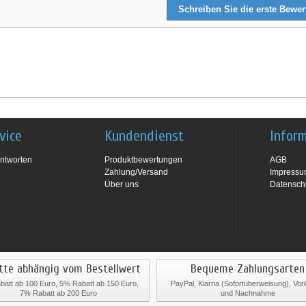
Schreiben Sie die erste Bewe
vice
Kundendienst
Infor
ntworten
Produktbewertungen
AGB
Zahlung/Versand
Impress
Über uns
Datensch
tte abhängig vom Bestellwert
Bequeme Zahlungsarten
att ab 100 Euro, 5% Rabatt ab 150 Euro,
PayPal, Klarna (Sofortüberweisung), Vo
7% Rabatt ab 200 Euro
und Nachnahme