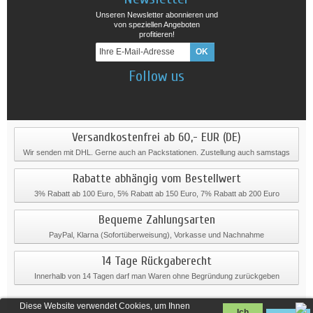
Unseren Newsletter abonnieren und
von speziellen Angeboten
profitieren!
Follow us
Versandkostenfrei ab 60,- EUR (DE)
Wir senden mit DHL. Gerne auch an Packstationen. Zustellung auch samstags
Rabatte abhängig vom Bestellwert
3% Rabatt ab 100 Euro, 5% Rabatt ab 150 Euro, 7% Rabatt ab 200 Euro
Bequeme Zahlungsarten
PayPal, Klarna (Sofortüberweisung), Vorkasse und Nachnahme
14 Tage Rückgaberecht
Innerhalb von 14 Tagen darf man Waren ohne Begründung zurückgeben
Diese Website verwendet Cookies, um Ihnen
Ich