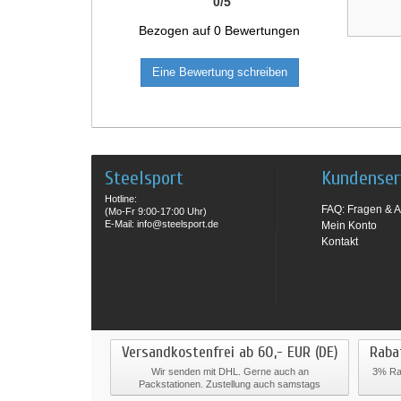
0
/
5
Bezogen auf
0
Bewertungen
Eine Bewertung schreiben
Steelsport
Kundenser
Hotline:
FAQ: Fragen & A
(Mo-Fr 9:00-17:00 Uhr)
E-Mail: info@steelsport.de
Mein Konto
Kontakt
Versandkostenfrei ab 60,- EUR (DE)
Raba
Wir senden mit DHL. Gerne auch an
3% Rab
Packstationen. Zustellung auch samstags