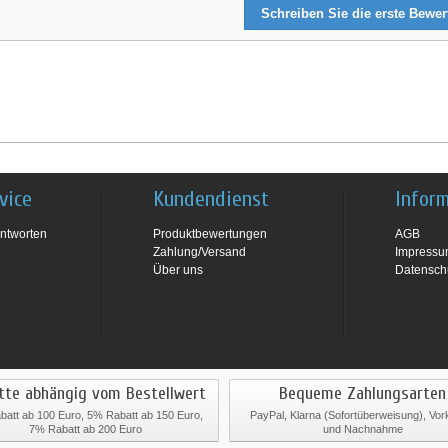
Schreiben Sie die erste Bewe
vice
Kundendienst
Infor
ntworten
Produktbewertungen
AGB
Zahlung/Versand
Impress
Über uns
Datensch
tte abhängig vom Bestellwert
Bequeme Zahlungsarten
att ab 100 Euro, 5% Rabatt ab 150 Euro,
PayPal, Klarna (Sofortüberweisung), Vo
7% Rabatt ab 200 Euro
und Nachnahme