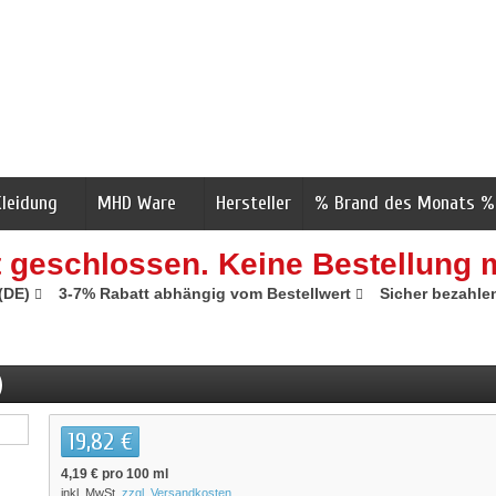
Kleidung
MHD Ware
Hersteller
% Brand des Monats %
t geschlossen. Keine Bestellung 
 (DE)
3-7% Rabatt abhängig vom Bestellwert
Sicher bezahle
)
19,82 €
4,19 €
pro 100 ml
inkl. MwSt.
zzgl. Versandkosten