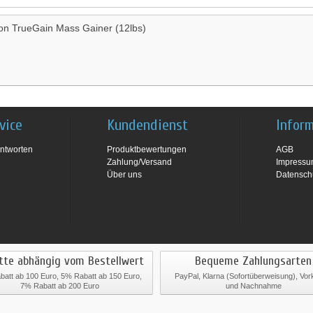
ion TrueGain Mass Gainer (12lbs)
vice
Kundendienst
Infor
ntworten
Produktbewertungen
AGB
Zahlung/Versand
Impress
Über uns
Datensch
tte abhängig vom Bestellwert
Bequeme Zahlungsarten
att ab 100 Euro, 5% Rabatt ab 150 Euro,
PayPal, Klarna (Sofortüberweisung), Vo
7% Rabatt ab 200 Euro
und Nachnahme