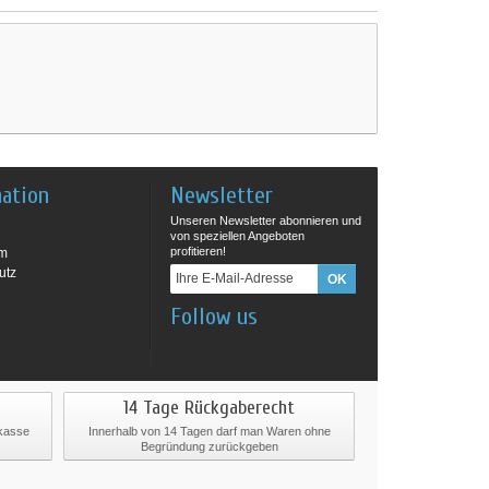
mation
Newsletter
Unseren Newsletter abonnieren und
von speziellen Angeboten
profitieren!
um
utz
Follow us
14 Tage Rückgaberecht
rkasse
Innerhalb von 14 Tagen darf man Waren ohne
Begründung zurückgeben