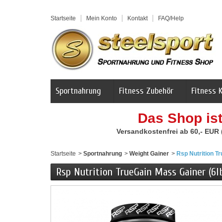
Startseite
Mein Konto
Kontakt
FAQ/Help
Sportnahrung
Fitness Zubehör
Fitness 
Das Shop is
Versandkostenfrei ab 60,- EUR
Startseite
>
Sportnahrung
>
Weight Gainer
>
Rsp Nutrition T
Rsp Nutrition TrueGain Mass Gainer (6l