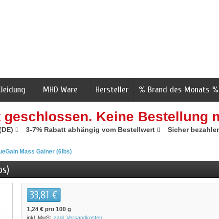
Kleidung
MHD Ware
Hersteller
% Brand des Monats %
t geschlossen. Keine Bestellung 
 (DE)
3-7% Rabatt abhängig vom Bestellwert
Sicher bezahle
rueGain Mass Gainer (6lbs)
bs)
33,81 €
1,24 €
pro 100 g
inkl. MwSt.
zzgl. Versandkosten