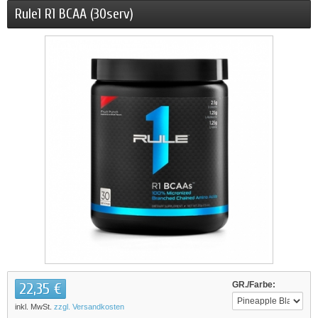
Rule1 R1 BCAA (30serv)
22,35 €
GR./Farbe:
inkl. MwSt.
zzgl. Versandkosten