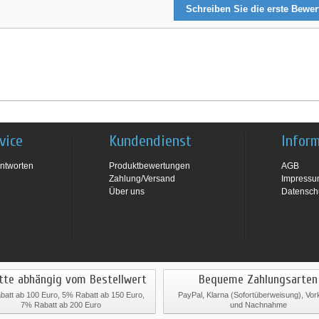
Schreiben Sie die erste Bewe
vice
Kundendienst
Infor
ntworten
Produktbewertungen
AGB
Zahlung/Versand
Impress
Über uns
Datensch
tte abhängig vom Bestellwert
Bequeme Zahlungsarten
att ab 100 Euro, 5% Rabatt ab 150 Euro,
PayPal, Klarna (Sofortüberweisung), Vo
7% Rabatt ab 200 Euro
und Nachnahme