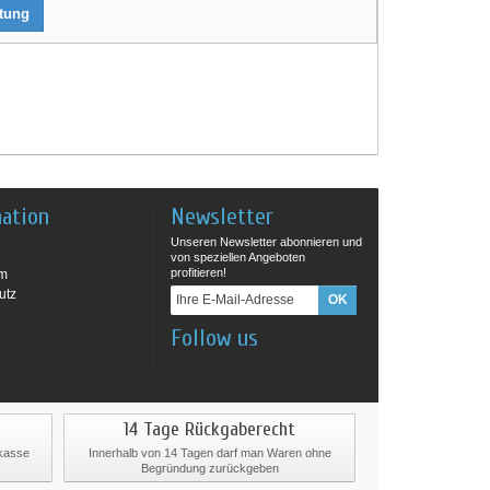
rtung
mation
Newsletter
Unseren Newsletter abonnieren und
von speziellen Angeboten
profitieren!
um
utz
Follow us
14 Tage Rückgaberecht
rkasse
Innerhalb von 14 Tagen darf man Waren ohne
Begründung zurückgeben