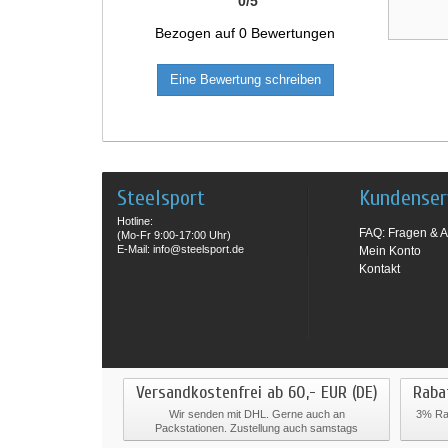
0
/
5
Bezogen auf
0
Bewertungen
Eine Bewertung schreiben
Steelsport
Kundenser
Hotline:
FAQ: Fragen & A
(Mo-Fr 9:00-17:00 Uhr)
E-Mail: info@steelsport.de
Mein Konto
Kontakt
Versandkostenfrei ab 60,- EUR (DE)
Raba
Wir senden mit DHL. Gerne auch an
3% Rab
Packstationen. Zustellung auch samstags