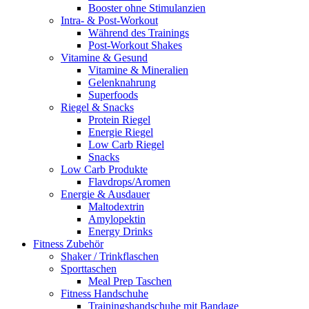
Booster ohne Stimulanzien
Intra- & Post-Workout
Während des Trainings
Post-Workout Shakes
Vitamine & Gesund
Vitamine & Mineralien
Gelenknahrung
Superfoods
Riegel & Snacks
Protein Riegel
Energie Riegel
Low Carb Riegel
Snacks
Low Carb Produkte
Flavdrops/Aromen
Energie & Ausdauer
Maltodextrin
Amylopektin
Energy Drinks
Fitness Zubehör
Shaker / Trinkflaschen
Sporttaschen
Meal Prep Taschen
Fitness Handschuhe
Trainingshandschuhe mit Bandage