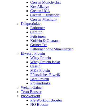
Creatin Monohydrat
Kre-Alkalyn
Creatin HCL
Creatin + Transport
Creatin-Mischung
Diätprodukte
Fatburner
Carnitin
Fettsäuren
Koffein & Guarana
Grüner Tee
Fatburner ohne Stimulanzien
Eiweiß / Protein
Whey Protein
Whey Protein Isolat
Casein
MKP Protein
Pflanzliches Eiweiß
Beef Protein
Proteindrinks
Weight Gainer
Testo Booster
Pre-Workout
Pre-Workout Booster
NO Booster