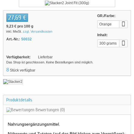
27,69 €
GR./Farbe:
Orange
9,23 €
pro 100 g
Lemonade
inkl. MwSt.
zzgl. Versandkosten
Inhalt:
Art.-Nr.:
50032
300 grams
Verfügbarkeit:
Lieferbar
Das Shop ist geschlossen. Keine Bestellungen sind möglich.
8
Stück verfügbar
Produktdetails
Bewertungen
(0)
Nahrungsergänzungsmittel.
Nährwerte und Zutaten (auf das Bild klicken zum Vergrößern):