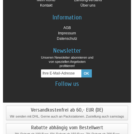
Mein Konto
Zahlung/Versand
Kontakt
Über uns
Information
AGB
Impressum
Datenschutz
Newsletter
Unseren Newsletter abonnieren und
von speziellen Angeboten
profitieren!
Follow us
Versandkostenfrei ab 60,- EUR (DE)
Wir senden mit DHL. Gerne auch an Packstationen. Zustellung auch samstags
Rabatte abhängig vom Bestellwert