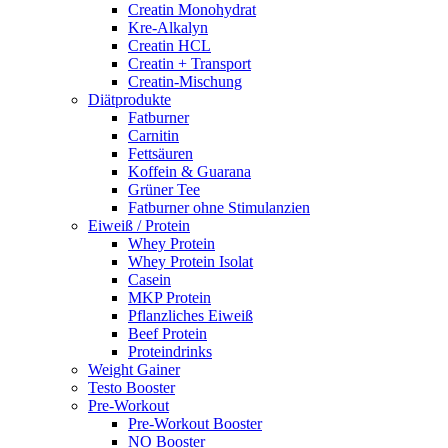
Creatin Monohydrat
Kre-Alkalyn
Creatin HCL
Creatin + Transport
Creatin-Mischung
Diätprodukte
Fatburner
Carnitin
Fettsäuren
Koffein & Guarana
Grüner Tee
Fatburner ohne Stimulanzien
Eiweiß / Protein
Whey Protein
Whey Protein Isolat
Casein
MKP Protein
Pflanzliches Eiweiß
Beef Protein
Proteindrinks
Weight Gainer
Testo Booster
Pre-Workout
Pre-Workout Booster
NO Booster