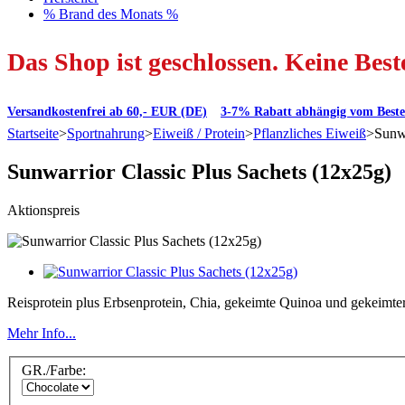
% Brand des Monats %
Das Shop ist geschlossen. Keine Bes
Versandkostenfrei ab 60,- EUR (DE)
3-7% Rabatt abhängig vom Beste
Startseite
>
Sportnahrung
>
Eiweiß / Protein
>
Pflanzliches Eiweiß
>
Sunwa
Sunwarrior Classic Plus Sachets (12x25g)
Aktionspreis
Reisprotein plus Erbsenprotein, Chia, gekeimte Quinoa und gekeimte
Mehr Info...
GR./Farbe: