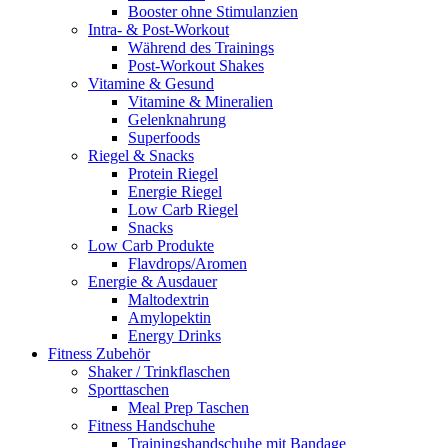
Booster ohne Stimulanzien
Intra- & Post-Workout
Während des Trainings
Post-Workout Shakes
Vitamine & Gesund
Vitamine & Mineralien
Gelenknahrung
Superfoods
Riegel & Snacks
Protein Riegel
Energie Riegel
Low Carb Riegel
Snacks
Low Carb Produkte
Flavdrops/Aromen
Energie & Ausdauer
Maltodextrin
Amylopektin
Energy Drinks
Fitness Zubehör
Shaker / Trinkflaschen
Sporttaschen
Meal Prep Taschen
Fitness Handschuhe
Trainingshandschuhe mit Bandage