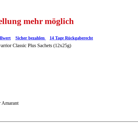
tellung mehr möglich
llwert
Sicher bezahlen
14 Tage Rückgaberecht
rrior Classic Plus Sachets (12x25g)
r Amarant