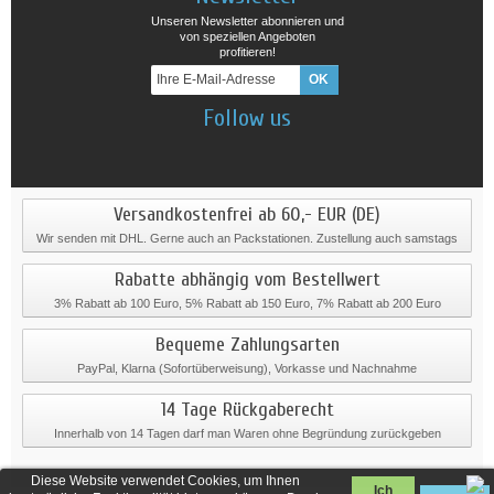
Unseren Newsletter abonnieren und
von speziellen Angeboten
profitieren!
Follow us
Versandkostenfrei ab 60,- EUR (DE)
Wir senden mit DHL. Gerne auch an Packstationen. Zustellung auch samstags
Rabatte abhängig vom Bestellwert
3% Rabatt ab 100 Euro, 5% Rabatt ab 150 Euro, 7% Rabatt ab 200 Euro
Bequeme Zahlungsarten
PayPal, Klarna (Sofortüberweisung), Vorkasse und Nachnahme
14 Tage Rückgaberecht
Innerhalb von 14 Tagen darf man Waren ohne Begründung zurückgeben
Diese Website verwendet Cookies, um Ihnen
Ich