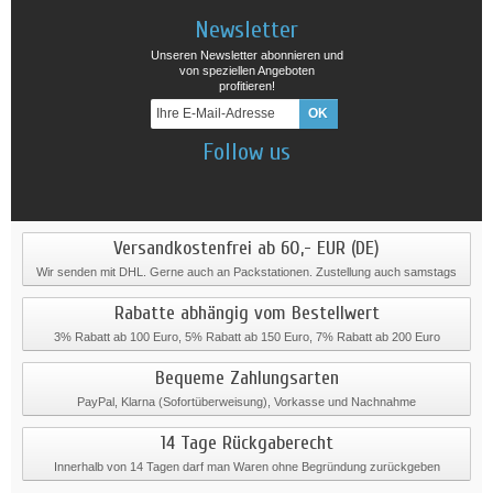
Newsletter
Unseren Newsletter abonnieren und
von speziellen Angeboten
profitieren!
Follow us
Versandkostenfrei ab 60,- EUR (DE)
Wir senden mit DHL. Gerne auch an Packstationen. Zustellung auch samstags
Rabatte abhängig vom Bestellwert
3% Rabatt ab 100 Euro, 5% Rabatt ab 150 Euro, 7% Rabatt ab 200 Euro
Bequeme Zahlungsarten
PayPal, Klarna (Sofortüberweisung), Vorkasse und Nachnahme
14 Tage Rückgaberecht
Innerhalb von 14 Tagen darf man Waren ohne Begründung zurückgeben