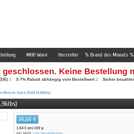
Kleidung
MHD Ware
Hersteller
% Brand des Monats %
t geschlossen. Keine Bestellung 
 (DE)
3-7% Rabatt abhängig vom Bestellwert
Sicher bezahle
on Muscle Juice 2544 (4,96lbs)
,96lbs)
34,68 €
1,54 €
pro 100 g
inkl. MwSt.
zzgl. Versandkosten