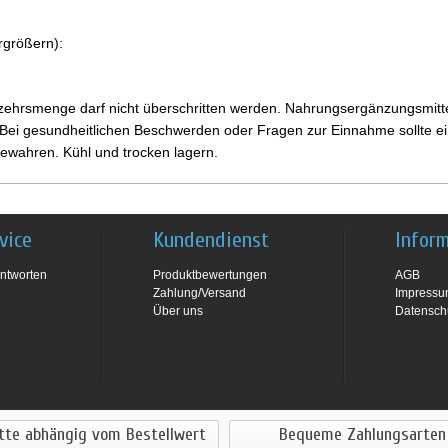
rgrößern):
ehrsmenge darf nicht überschritten werden. Nahrungsergänzungsmittel
i gesundheitlichen Beschwerden oder Fragen zur Einnahme sollte ein
ewahren. Kühl und trocken lagern.
vice
Kundendienst
Infor
ntworten
Produktbewertungen
AGB
Zahlung/Versand
Impress
Über uns
Datensch
tte abhängig vom Bestellwert
Bequeme Zahlungsarten