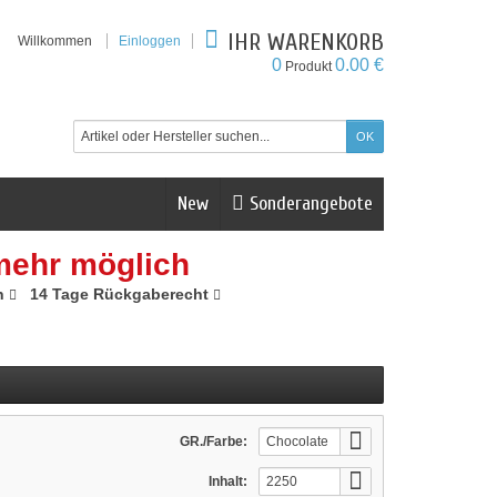
IHR WARENKORB
Willkommen
Einloggen
0
0.00 €
Produkt
New
Sonderangebote
mehr möglich
n
14 Tage Rückgaberecht
GR./Farbe:
Chocolate
Inhalt:
2250