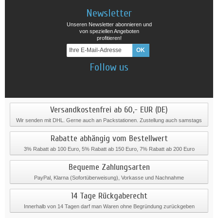
Newsletter
Unseren Newsletter abonnieren und
von speziellen Angeboten
profitieren!
Follow us
Versandkostenfrei ab 60,- EUR (DE)
Wir senden mit DHL. Gerne auch an Packstationen. Zustellung auch samstags
Rabatte abhängig vom Bestellwert
3% Rabatt ab 100 Euro, 5% Rabatt ab 150 Euro, 7% Rabatt ab 200 Euro
Bequeme Zahlungsarten
PayPal, Klarna (Sofortüberweisung), Vorkasse und Nachnahme
14 Tage Rückgaberecht
Innerhalb von 14 Tagen darf man Waren ohne Begründung zurückgeben