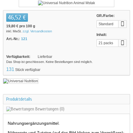
46,52 €
GR./Farbe:
Standard
19,80 €
pro 100 g
inkl. MwSt.
zzgl. Versandkosten
Inhalt:
Art.-Nr.:
121
21 packs
Verfügbarkeit:
Lieferbar
Das Shop ist geschlossen. Keine Bestellungen sind möglich.
131
Stück verfügbar
Produktdetails
Bewertungen
(0)
Nahrungsergänzungsmittel.
Nährwerte und Zutaten (auf das Bild klicken zum Vergrößern):