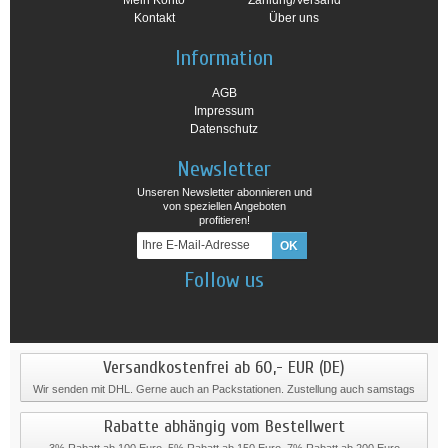
Mein Konto
Zahlung/Versand
Kontakt
Über uns
Information
AGB
Impressum
Datenschutz
Newsletter
Unseren Newsletter abonnieren und
von speziellen Angeboten
profitieren!
Follow us
Versandkostenfrei ab 60,- EUR (DE)
Wir senden mit DHL. Gerne auch an Packstationen. Zustellung auch samstags
Rabatte abhängig vom Bestellwert