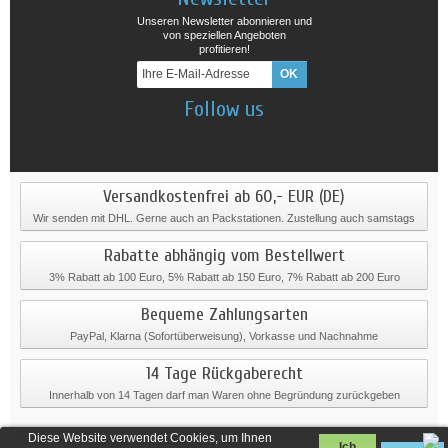
Unseren Newsletter abonnieren und
von speziellen Angeboten
profitieren!
Follow us
Versandkostenfrei ab 60,- EUR (DE)
Wir senden mit DHL. Gerne auch an Packstationen. Zustellung auch samstags
Rabatte abhängig vom Bestellwert
3% Rabatt ab 100 Euro, 5% Rabatt ab 150 Euro, 7% Rabatt ab 200 Euro
Bequeme Zahlungsarten
PayPal, Klarna (Sofortüberweisung), Vorkasse und Nachnahme
14 Tage Rückgaberecht
Innerhalb von 14 Tagen darf man Waren ohne Begründung zurückgeben
Diese Website verwendet Cookies, um Ihnen
Ich