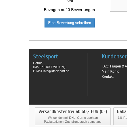
0
/
5
Bezogen auf
0
Bewertungen
Eine Bewertung schreiben
Steelsport
Kundenser
Hotline:
FAQ: Fragen & A
(Mo-Fr 9:00-17:00 Uhr)
E-Mail: info@steelsport.de
Mein Konto
Kontakt
Versandkostenfrei ab 60,- EUR (DE)
Raba
Wir senden mit DHL. Gerne auch an
3% Rab
Packstationen. Zustellung auch samstags