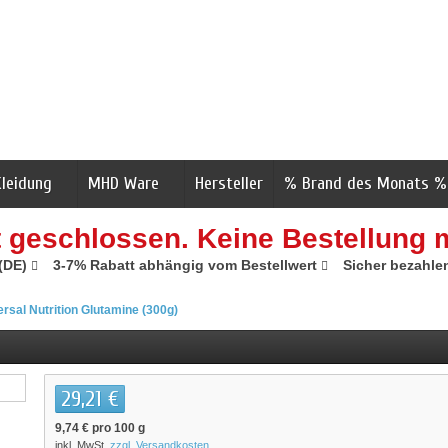
Kleidung
MHD Ware
Hersteller
% Brand des Monats %
t geschlossen. Keine Bestellung 
 (DE)
3-7% Rabatt abhängig vom Bestellwert
Sicher bezahle
rsal Nutrition Glutamine (300g)
29,21 €
9,74 €
pro 100 g
inkl. MwSt.
zzgl. Versandkosten