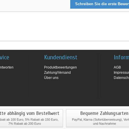
Schreiben Sie die erste Bewe
vice
Kundendienst
Infor
ntworten
Produktbewertungen
AGB
Zahlung/Versand
Impress
Über uns
Datensch
tte abhängig vom Bestellwert
Bequeme Zahlungsarten
att ab 100 Euro, 5% Rabatt ab 150 Euro,
PayPal, Klarna (Sofortüberweisung), Vo
7% Rabatt ab 200 Euro
und Nachnahme