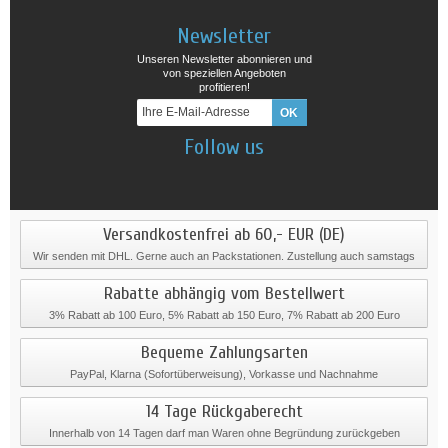
Newsletter
Unseren Newsletter abonnieren und
von speziellen Angeboten
profitieren!
Follow us
Versandkostenfrei ab 60,- EUR (DE)
Wir senden mit DHL. Gerne auch an Packstationen. Zustellung auch samstags
Rabatte abhängig vom Bestellwert
3% Rabatt ab 100 Euro, 5% Rabatt ab 150 Euro, 7% Rabatt ab 200 Euro
Bequeme Zahlungsarten
PayPal, Klarna (Sofortüberweisung), Vorkasse und Nachnahme
14 Tage Rückgaberecht
Innerhalb von 14 Tagen darf man Waren ohne Begründung zurückgeben