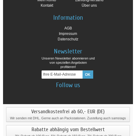
Mein Konto
Zahlung/Versand
Kontakt
Über uns
Information
AGB
Impressum
Datenschutz
Newsletter
Unseren Newsletter abonnieren und
von speziellen Angeboten
profitieren!
Follow us
Versandkostenfrei ab 60,- EUR (DE)
Wir senden mit DHL. Gerne auch an Packstationen. Zustellung auch samstags
Rabatte abhängig vom Bestellwert