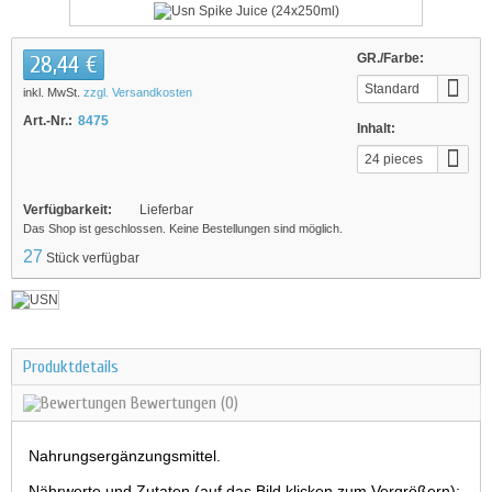
28,44 €
GR./Farbe:
Standard
inkl. MwSt.
zzgl. Versandkosten
Art.-Nr.:
8475
Inhalt:
24 pieces
Verfügbarkeit:
Lieferbar
Das Shop ist geschlossen. Keine Bestellungen sind möglich.
27
Stück verfügbar
Produktdetails
Bewertungen
(0)
Nahrungsergänzungsmittel.
Nährwerte und Zutaten (auf das Bild klicken zum Vergrößern):