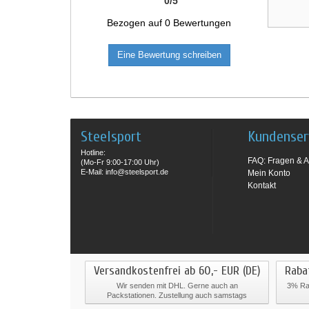
0
/
5
Bezogen auf
0
Bewertungen
Eine Bewertung schreiben
Steelsport
Kundenser
Hotline:
FAQ: Fragen & A
(Mo-Fr 9:00-17:00 Uhr)
E-Mail: info@steelsport.de
Mein Konto
Kontakt
Versandkostenfrei ab 60,- EUR (DE)
Raba
Wir senden mit DHL. Gerne auch an
3% Rab
Packstationen. Zustellung auch samstags