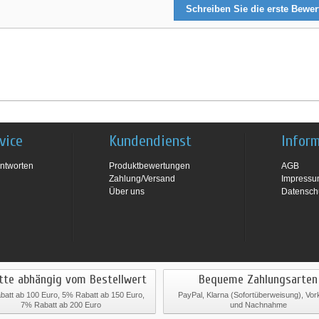
Schreiben Sie die erste Bewe
vice
Kundendienst
Infor
ntworten
Produktbewertungen
AGB
Zahlung/Versand
Impress
Über uns
Datensch
tte abhängig vom Bestellwert
Bequeme Zahlungsarten
att ab 100 Euro, 5% Rabatt ab 150 Euro,
PayPal, Klarna (Sofortüberweisung), Vo
7% Rabatt ab 200 Euro
und Nachnahme