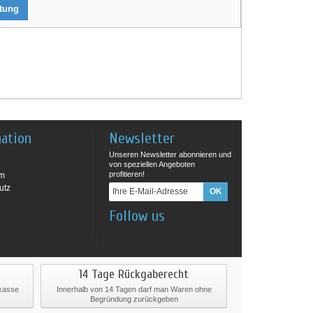
rtung
mation
Newsletter
Unseren Newsletter abonnieren und
von speziellen Angeboten
profitieren!
um
utz
Follow us
14 Tage Rückgaberecht
rkasse
Innerhalb von 14 Tagen darf man Waren ohne
Begründung zurückgeben