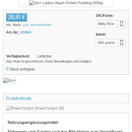
28,41 €
GR./Farbe:
Milky Rice
inkl. MwSt.
zzgl. Versandkosten
Cinnamon
Art.-Nr.:
65964
Inhalt:
500 grams
Verfügbarkeit:
Lieferbar
Das Shop ist geschlossen. Keine Bestellungen sind möglich.
6
Stück verfügbar
Produktdetails
Bewertungen
(0)
Nahrungsergänzungsmittel.
Nährwerte und Zutaten (auf das Bild klicken zum Vergrößern):