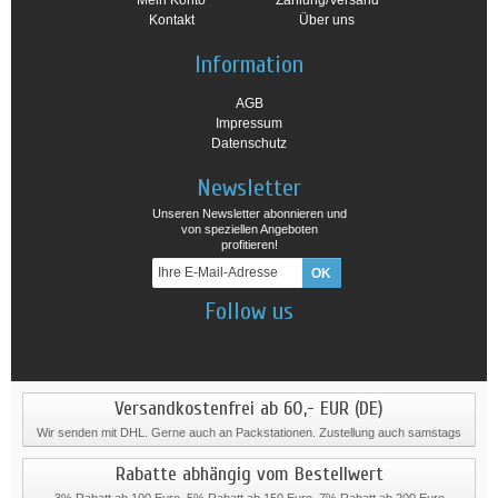
Mein Konto
Zahlung/Versand
Kontakt
Über uns
Information
AGB
Impressum
Datenschutz
Newsletter
Unseren Newsletter abonnieren und
von speziellen Angeboten
profitieren!
Follow us
Versandkostenfrei ab 60,- EUR (DE)
Wir senden mit DHL. Gerne auch an Packstationen. Zustellung auch samstags
Rabatte abhängig vom Bestellwert