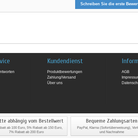
Schreiben Sie die erste Bewe
vice
Kundendienst
Infor
ntworten
Produktbewertungen
AGB
Zahlung/Versand
Impress
Über uns
Datensch
tte abhängig vom Bestellwert
Bequeme Zahlungsarten
att ab 100 Euro, 5% Rabatt ab 150 Euro,
PayPal, Klarna (Sofortüberweisung), Vo
7% Rabatt ab 200 Euro
und Nachnahme