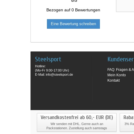
0
/
5
Bezogen auf
0
Bewertungen
Eine Bewertung schreiben
Steelsport
Kundenser
Hotline:
FAQ: Fragen & A
(Mo-Fr 9:00-17:00 Uhr)
E-Mail: info@steelsport.de
Mein Konto
Kontakt
Versandkostenfrei ab 60,- EUR (DE)
Raba
Wir senden mit DHL. Gerne auch an
3% Rab
Packstationen. Zustellung auch samstags