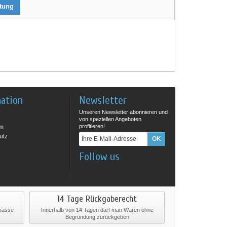
rtung
mation
Newsletter
Unseren Newsletter abonnieren und
von speziellen Angeboten
profitieren!
um
utz
Follow us
14 Tage Rückgaberecht
rkasse
Innerhalb von 14 Tagen darf man Waren ohne
Begründung zurückgeben