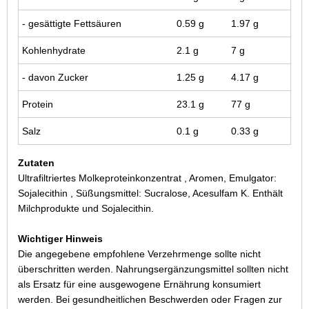
- gesättigte Fettsäuren
0.59 g
1.97 g
Kohlenhydrate
2.1 g
7 g
- davon Zucker
1.25 g
4.17 g
Protein
23.1 g
77 g
Salz
0.1 g
0.33 g
Zutaten
Ultrafiltriertes Molkeproteinkonzentrat , Aromen, Emulgator:
Sojalecithin , Süßungsmittel: Sucralose, Acesulfam K. Enthält
Milchprodukte und Sojalecithin.
Wichtiger Hinweis
Die angegebene empfohlene Verzehrmenge sollte nicht
überschritten werden. Nahrungsergänzungsmittel sollten nicht
als Ersatz für eine ausgewogene Ernährung konsumiert
werden. Bei gesundheitlichen Beschwerden oder Fragen zur